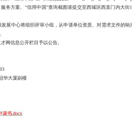
、服务方案、
“信用中国”查询截图请
提交至西城区西直门内大街
源发展中心将组织评审小组，从申请单位资质、对需求文件的响
。
人才网信息公开栏目予以公告。
03
号冠华大厦副楼
书.docx