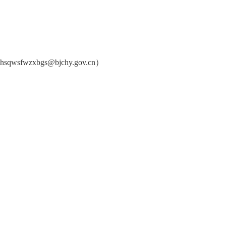
bgs@bjchy.gov.cn）