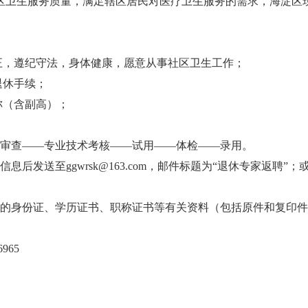
卫生服务质量，满足辖区居民对医疗卫生服务的需求，海淀区
正，遵纪守法，身体健康，愿意从事社区卫生工作；
退休手续；
称（含副高）；
审查——专业技术考核——试用——体检——录用。
送至ggwrsk@163.com，邮件标题为“退休专家返聘”；或传真
的身份证、学历证书、职称证书等有关资料（包括原件和复印
965