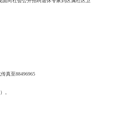
现面向社会公开招聘退休专家到区属社区卫
至88496965
件）。